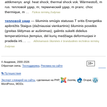
atitikmenys: angl. heat shock; thermal shock vok. Wärmestoß, m
rus. тепловой удар, m; термический удар, m pranc. choc
thermique, m …
Fizikos terminų žodynas
тепловой удар
— šiluminis smūgis statusas T sritis Energetika
apibrėžtis Staigus (dažniausiai vienkartinis) šiluminis poveikis
(greitas šildymas ar aušinimas), galintis sukelti didelius
temperatūrinius įtempius, dėl kurių medžiaga deformuojasi ir
pradeda irti.… …
Aiškinamasis šiluminės ir branduolinės technikos terminų
žodynas
© Академик, 2000-2026
18+
Обратная связь:
Техподдержка
,
Реклама на сайте
👣 Путешествия
Экспорт словарей на сайты
, сделанные на PHP,
Joomla,
Drupal,
WordPress, MODx.