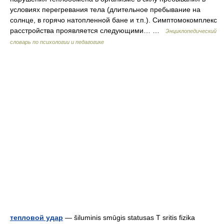
условиях перегревания тела (длительное пребывание на
солнце, в горячо натопленной бане и т.п.). Симптомокомплекс
расстройства проявляется следующими… …
Энциклопедический
словарь по психологии и педагогике
тепловой удар
— šiluminis smūgis statusas T sritis fizika